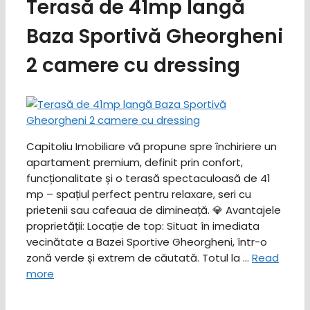
Terasă de 41mp langă
Baza Sportivă Gheorgheni
2 camere cu dressing
Capitoliu Imobiliare vă propune spre închiriere un
apartament premium, definit prin confort,
funcționalitate și o terasă spectaculoasă de 41
mp – spațiul perfect pentru relaxare, seri cu
prietenii sau cafeaua de dimineață. ​💎 Avantajele
proprietății: ​Locație de top: Situat în imediata
vecinătate a Bazei Sportive Gheorgheni, într-o
zonă verde și extrem de căutată. ​Totul la …
Read
more