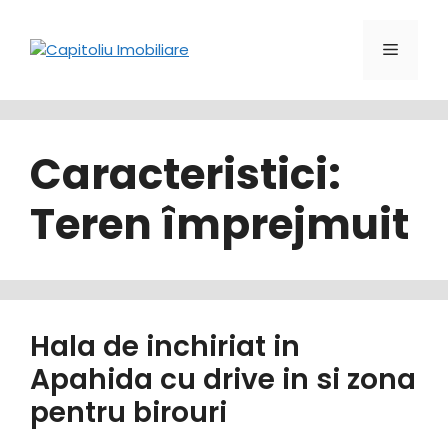
Sari
la
Meniu
conținut
Caracteristici:
Teren împrejmuit
Hala de inchiriat in
Apahida cu drive in si zona
pentru birouri