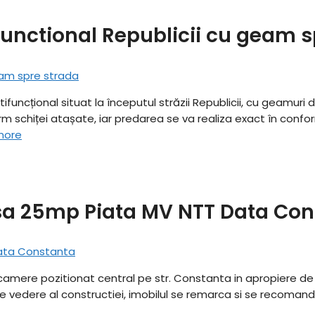
functional Republicii cu geam s
tifuncțional situat la începutul străzii Republicii, cu geamuri 
schiței atașate, iar predarea se va realiza exact în conform
more
sa 25mp Piata MV NTT Data Con
camere pozitionat central pe str. Constanta in apropiere de 
 vedere al constructiei, imobilul se remarca si se recomanda 