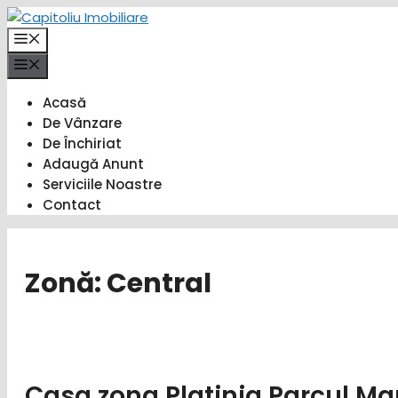
Sari
la
Meniu
conținut
Meniu
Acasă
De Vânzare
De Închiriat
Adaugă Anunt
Serviciile Noastre
Contact
Zonă:
Central
Casa zona Platinia Parcul Ma