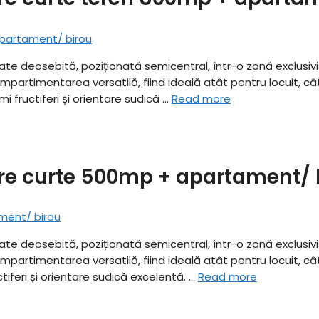
tate deosebită, poziționată semicentral, într-o zonă exclusivi
timentarea versatilă, fiind ideală atât pentru locuit, cât și p
 fructiferi și orientare sudică …
Read more
are curte 500mp + apartament/ 
tate deosebită, poziționată semicentral, într-o zonă exclusivi
timentarea versatilă, fiind ideală atât pentru locuit, cât și p
iferi și orientare sudică excelentă. …
Read more