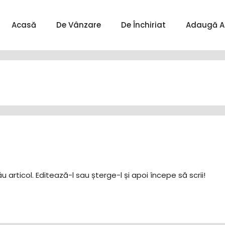
Acasă
De Vânzare
De Închiriat
Adaugă A
 articol. Editează-l sau șterge-l și apoi începe să scrii!