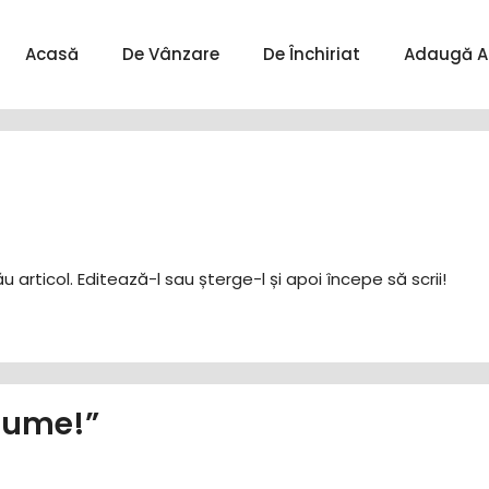
Acasă
De Vânzare
De Închiriat
Adaugă A
 articol. Editează-l sau șterge-l și apoi începe să scrii!
 lume!”