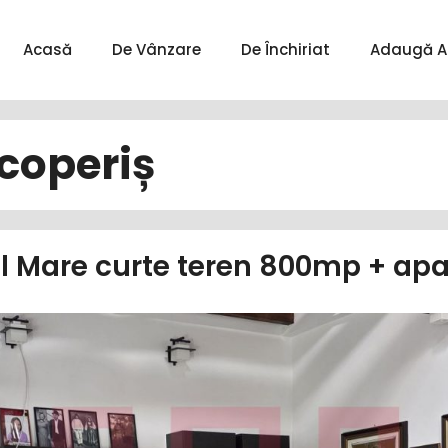
Acasă
De Vânzare
De Închiriat
Adaugă A
coperiș
ul Mare curte teren 800mp + ap