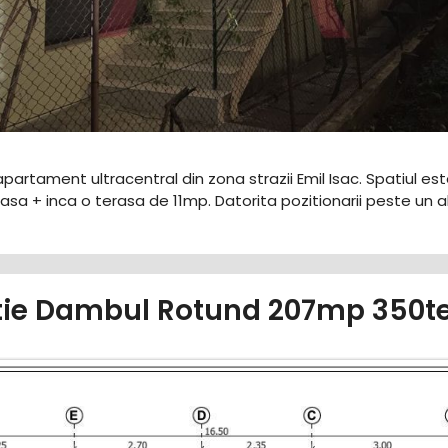
partament ultracentral din zona strazii Emil Isac. Spatiul est
sa + inca o terasa de 11mp. Datorita pozitionarii peste un al
tie Dambul Rotund 207mp 350ter