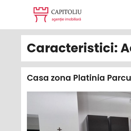
Sari
la
conținut
Caracteristici:
A
Casa zona Platinia Parc