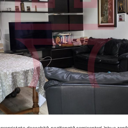
o proprietate deosebită, poziționată semicentral, într-o zonă 