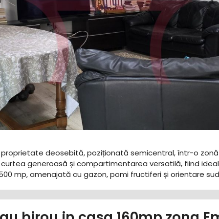
o proprietate deosebită, poziționată semicentral, într-o zonă 
curtea generoasă și compartimentarea versatilă, fiind ideală 
te: 500 mp, amenajată cu gazon, pomi fructiferi și orientare su
u birou in casa 160mp zona Em