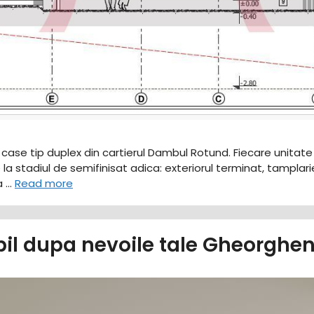
a case tip duplex din cartierul Dambul Rotund. Fiecare unit
 stadiul de semifinisat adica: exteriorul terminat, tamplarie c
a …
Read more
bil dupa nevoile tale Gheorghe