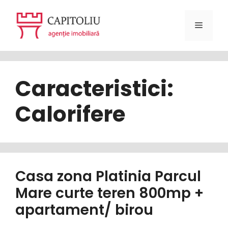
Sari
la
Meniu
conținut
Caracteristici:
Calorifere
Casa zona Platinia Parcul
Mare curte teren 800mp +
apartament/ birou