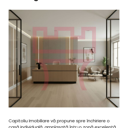
Capitoliu Imobiliare vă propune spre închiriere o
casă individuală, amplasată într-o zonă excelentă