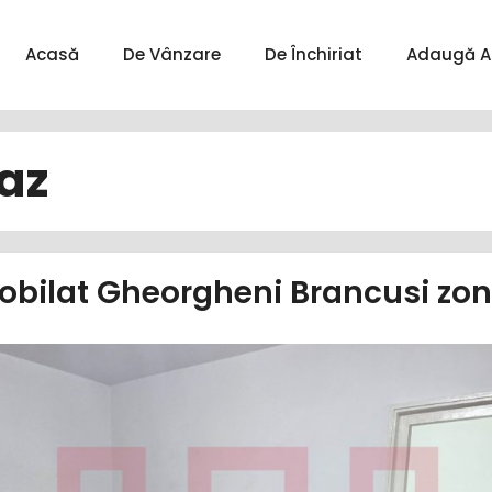
Acasă
De Vânzare
De Închiriat
Adaugă A
az
bilat Gheorgheni Brancusi zo