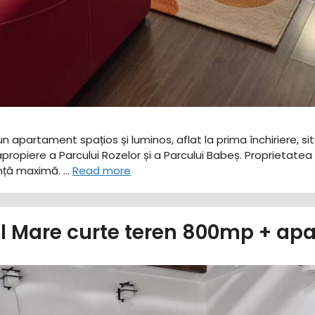
n apartament spațios și luminos, aflat la prima închiriere, si
apropiere a Parcului Rozelor și a Parcului Babeș. ​Proprietatea
ranță maximă. …
Read more
ul Mare curte teren 800mp + ap