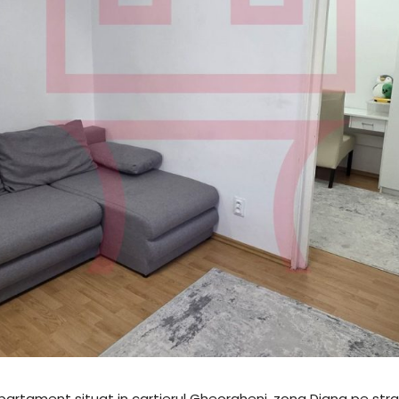
 apartament situat in cartierul Gheorgheni, zona Diana pe str