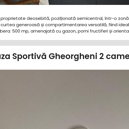
o proprietate deosebită, poziționată semicentral, într-o zonă 
curtea generoasă și compartimentarea versatilă, fiind ideală 
e libera: 500 mp, amenajată cu gazon, pomi fructiferi și orient
za Sportivă Gheorgheni 2 came