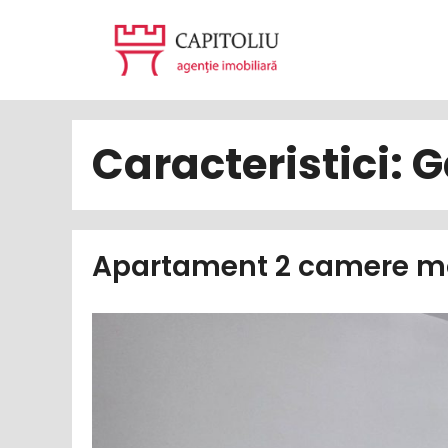
Sari
la
conținut
Caracteristici:
G
Apartament 2 camere mo