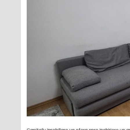
Capitoliu Imobiliare va ofera spre inchiriere un