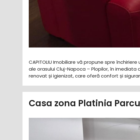
CAPITOLIU Imobiliare vă propune spre închiriere u
ale orasului Cluj-Napoca – Plopilor, în imediata 
renovat și igienizat, care oferă confort și sigu
Casa zona Platinia Parc