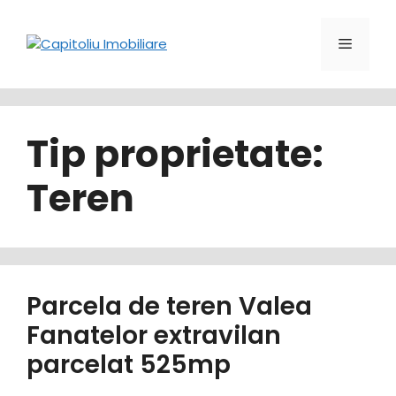
Sari
la
Meniu
conținut
Tip proprietate:
Teren
Parcela de teren Valea
Fanatelor extravilan
parcelat 525mp