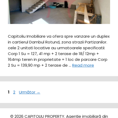
Capitoliu Imobiliare va ofera spre vanzare un duplex
in cartierul Dambul Rotund, zona strazii Partizanilor.
cele 2 unitati locative au urmatoarele specificatii:
Corp 1 Su = 127, 41 mp + 2 terase de 18/ 12mp +
164mp teren in proprietate + 1 loc de parcare Corp
2 Su = 139,90 mp + 2 terase de …
Read more
Pagina
Pagina
1
2
Următor
→
© 2026 CAPITOLIU PROPERTY. Agenție imobiliară din