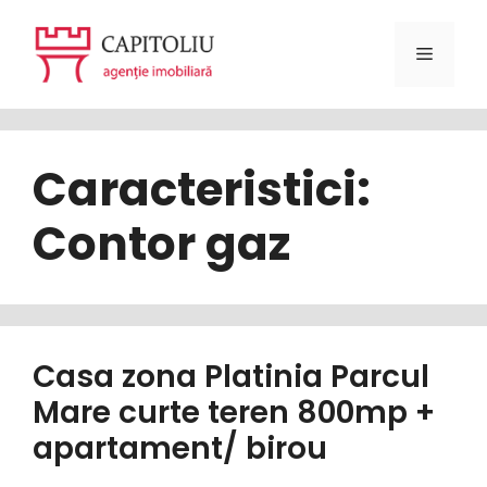
Sari
la
Meniu
conținut
Caracteristici:
Contor gaz
Casa zona Platinia Parcul
Mare curte teren 800mp +
apartament/ birou