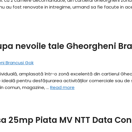
nt cu 2 camere decomandate, din cartierul Gheorgheni zona I
u fost renovate in intregime, urmand sa fie facute in aceast
dupa nevoile tale Gheorgheni Br
dividuală, amplasată într-o zonă excelentă din cartierul Gheor
ideală pentru desfășurarea activităților comerciale sau de ser
 în comun, magazine, …
Read more
sa 25mp Piata MV NTT Data Con