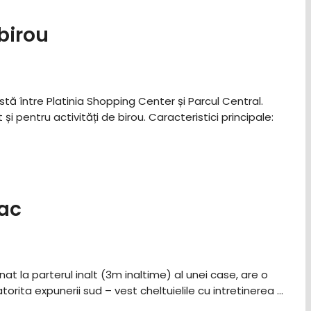
birou
stă între Platinia Shopping Center și Parcul Central.
entru activități de birou. ​Caracteristici principale: ​
sac
nat la parterul inalt (3m inaltime) al unei case, are o
rita expunerii sud – vest cheltuielile cu intretinerea …