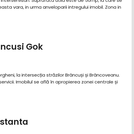
nterservisan. Suprafata utila este de 50mp, la care se
a vara, in urma anveloparii intregului imobil. Zona in
ancusi Gok
gheni, la intersecția străzilor Brâncuși și Brâncoveanu.
vicii. Imobilul se află în apropierea zonei centrale și
stanta