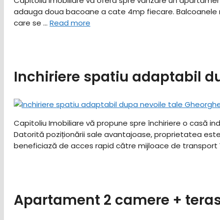
Capitoliu Imobiliare va ofera spre vanzare un apartame
adauga doua bacoane a cate 4mp fiecare. Balcoanele nu a
care se …
Read more
Inchiriere spatiu adaptabil 
Capitoliu Imobiliare vă propune spre închiriere o casă in
Datorită poziționării sale avantajoase, proprietatea este 
beneficiază de acces rapid către mijloace de transport
Apartament 2 camere + tera