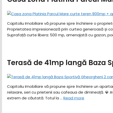
Capitoliu Imobiliare vă propune spre închiriere o proprie
Proprietatea impresionează prin curtea generoasă și compar
Suprafață curte libera: 500 mp, amenajată cu gazon, pomi
Terasă de 41mp langă Baza S
Capitoliu Imobiliare vă propune spre închiriere un apart
relaxare, seri cu prietenii sau cafeaua de dimineață. ​💎 
extrem de căutată. ​Totul la …
Read more