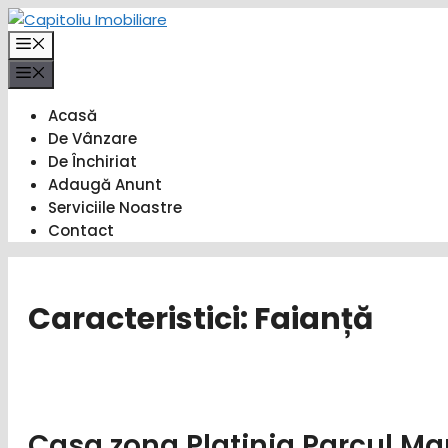
Sari
la
Meniu
conținut
Meniu
Acasă
De Vânzare
De Închiriat
Adaugă Anunt
Serviciile Noastre
Contact
Caracteristici:
Faianță
Casa zona Platinia Parcul Ma