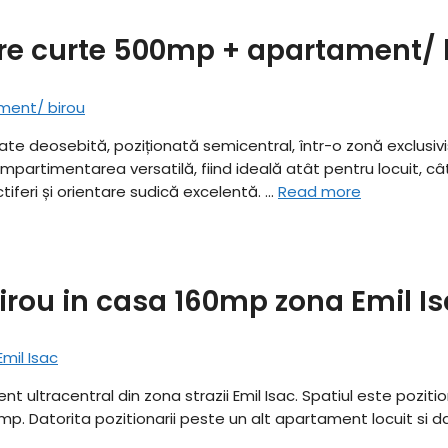
are curte 500mp + apartament/ 
tate deosebită, poziționată semicentral, într-o zonă exclusivi
timentarea versatilă, fiind ideală atât pentru locuit, cât și p
iferi și orientare sudică excelentă. …
Read more
rou in casa 160mp zona Emil I
t ultracentral din zona strazii Emil Isac. Spatiul este pozitio
 Datorita pozitionarii peste un alt apartament locuit si dato