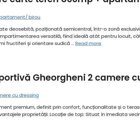
tate deosebită, poziționată semicentral, într-o zonă exclusivi
timentarea versatilă, fiind ideală atât pentru locuit, cât și p
 fructiferi și orientare sudică …
Read more
portivă Gheorgheni 2 camere c
ament premium, definit prin confort, funcționalitate și o ter
Avantajele proprietății: ​Locație de top: Situat în imediata ve